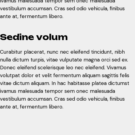
ivamus malesuada tempor sem onec malesuada
vestibulum accumsan. Cras sed odio vehicula, finibus
ante at, fermentum libero.
S
e
d
i
n
e
v
o
l
u
m
Curabitur placerat, nunc nec eleifend tincidunt, nibh
nulla dictum turpis, vitae vulputate magna orci sed ex.
Donec eleifend scelerisque leo nec eleifend. Vivamus
volutpat dolor et velit fermentum aliquam sagittis felis
vitae dictum aliquam. In hac habitasse platea dictumst
ivamus malesuada tempor sem onec malesuada
vestibulum accumsan. Cras sed odio vehicula, finibus
ante at, fermentum libero.