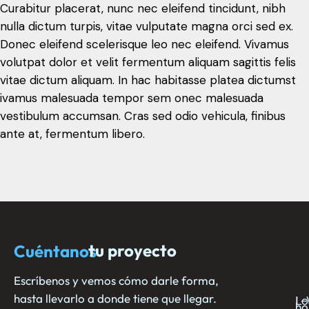
Curabitur placerat, nunc nec eleifend tincidunt, nibh
nulla dictum turpis, vitae vulputate magna orci sed ex.
Donec eleifend scelerisque leo nec eleifend. Vivamus
volutpat dolor et velit fermentum aliquam sagittis felis
vitae dictum aliquam. In hac habitasse platea dictumst
ivamus malesuada tempor sem onec malesuada
vestibulum accumsan. Cras sed odio vehicula, finibus
ante at, fermentum libero.
tu proyecto
Cuéntanos
N
E
C
c
ho
e
no
Escríbenos y vemos cómo darle forma,
hasta llevarlo a donde tiene que llegar.
L-
Lo
ho