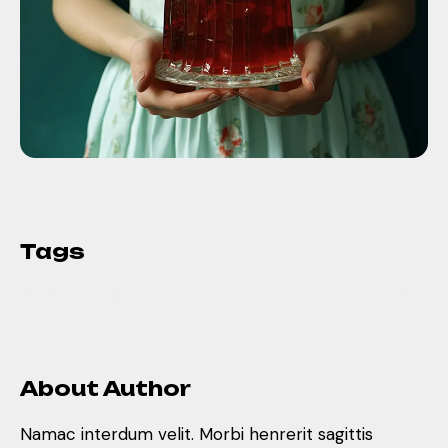
Tags
Artsy
Craft
Graphics
Prints
Studio
Styles
Tech
Trendy
Visuals
Works
About Author
Namac interdum velit. Morbi henrerit sagittis