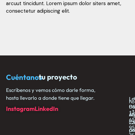
arcuut tincidunt. Lorem ipsum dolor siters amet,
consectetur adipiscing elit.
tu proyecto
Cuéntanos
N
E
C
c
ho
e
no
Escríbenos y vemos cómo darle forma,
hasta llevarlo a donde tiene que llegar.
L-
Lo
ho
09
Ba
Instagram
LinkedIn
+3
am
Al
65
22
C
95
p
de