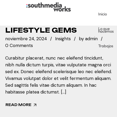
Inicio
Trabajos
Lo que
LIFESTYLE GEMS
hacemos
noviembre 24, 2024
Insights
by
admin
0 Comments
Trabajos
Curabitur placerat, nunc nec eleifend tincidunt,
nibh nulla dictum turpis, vitae vulputate magna orci
sed ex. Donec eleifend scelerisque leo nec eleifend.
Vivamus volutpat dolor et velit fermentum aliquam.
Sed sagittis felis vitae dictum aliquam. In hac
habitasse platea dictumst. […]
READ MORE