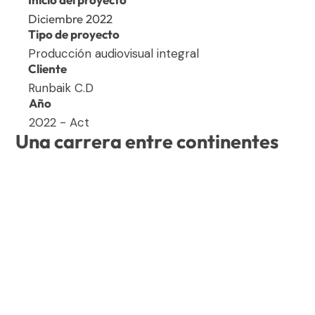
Diciembre 2022
Tipo de proyecto
Producción audiovisual integral
Cliente
Runbaik C.D
Año
2022 - Act
U
n
a
c
a
r
r
e
r
a
e
n
t
r
e
c
o
n
t
i
n
e
n
t
e
s
La Intercontinental Race nació con un objetivo muy
claro: unir, a través del deporte, las dos orillas del
Estrecho de Gibraltar en una competición con salida y
llegada entre Europa y África.
Durante sus primeras ediciones asumimos la
producción audiovisual integral del evento,