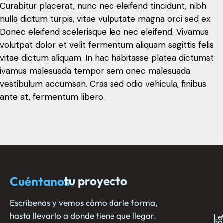
Curabitur placerat, nunc nec eleifend tincidunt, nibh
nulla dictum turpis, vitae vulputate magna orci sed ex.
Donec eleifend scelerisque leo nec eleifend. Vivamus
volutpat dolor et velit fermentum aliquam sagittis felis
vitae dictum aliquam. In hac habitasse platea dictumst
ivamus malesuada tempor sem onec malesuada
vestibulum accumsan. Cras sed odio vehicula, finibus
ante at, fermentum libero.
tu proyecto
Cuéntanos
N
E
C
c
ho
e
no
Escríbenos y vemos cómo darle forma,
hasta llevarlo a donde tiene que llegar.
L-
Lo
ho