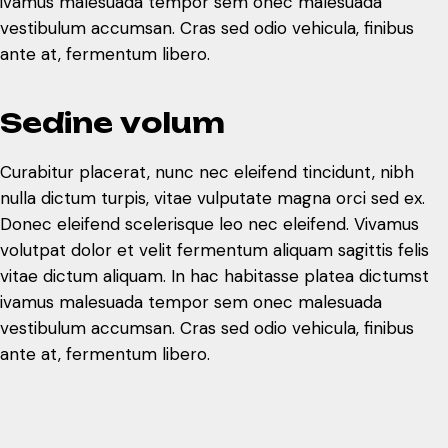
ivamus malesuada tempor sem onec malesuada
vestibulum accumsan. Cras sed odio vehicula, finibus
ante at, fermentum libero.
S
e
d
i
n
e
v
o
l
u
m
Curabitur placerat, nunc nec eleifend tincidunt, nibh
nulla dictum turpis, vitae vulputate magna orci sed ex.
Donec eleifend scelerisque leo nec eleifend. Vivamus
volutpat dolor et velit fermentum aliquam sagittis felis
vitae dictum aliquam. In hac habitasse platea dictumst
ivamus malesuada tempor sem onec malesuada
vestibulum accumsan. Cras sed odio vehicula, finibus
ante at, fermentum libero.