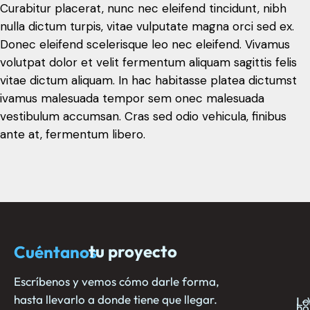
Curabitur placerat, nunc nec eleifend tincidunt, nibh
nulla dictum turpis, vitae vulputate magna orci sed ex.
Donec eleifend scelerisque leo nec eleifend. Vivamus
volutpat dolor et velit fermentum aliquam sagittis felis
vitae dictum aliquam. In hac habitasse platea dictumst
ivamus malesuada tempor sem onec malesuada
vestibulum accumsan. Cras sed odio vehicula, finibus
ante at, fermentum libero.
tu proyecto
Cuéntanos
N
E
C
c
ho
e
no
Escríbenos y vemos cómo darle forma,
hasta llevarlo a donde tiene que llegar.
L-
Lo
ho