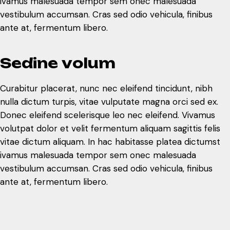
ivamus malesuada tempor sem onec malesuada
vestibulum accumsan. Cras sed odio vehicula, finibus
ante at, fermentum libero.
S
e
d
i
n
e
v
o
l
u
m
Curabitur placerat, nunc nec eleifend tincidunt, nibh
nulla dictum turpis, vitae vulputate magna orci sed ex.
Donec eleifend scelerisque leo nec eleifend. Vivamus
volutpat dolor et velit fermentum aliquam sagittis felis
vitae dictum aliquam. In hac habitasse platea dictumst
ivamus malesuada tempor sem onec malesuada
vestibulum accumsan. Cras sed odio vehicula, finibus
ante at, fermentum libero.