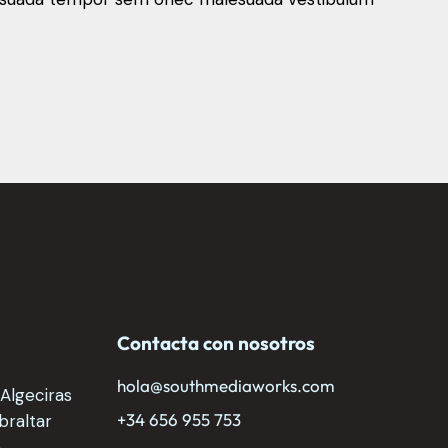
Contacta con nosotros
hola@southmediaworks.com
 Algeciras
+34 656 955 753
raltar
a