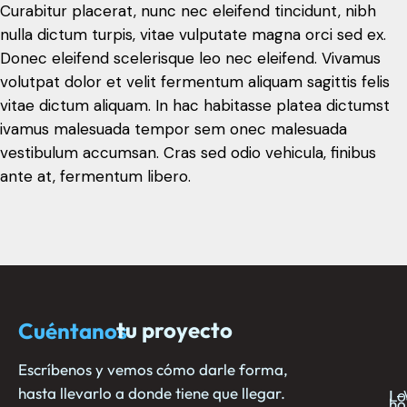
Curabitur placerat, nunc nec eleifend tincidunt, nibh
nulla dictum turpis, vitae vulputate magna orci sed ex.
Donec eleifend scelerisque leo nec eleifend. Vivamus
volutpat dolor et velit fermentum aliquam sagittis felis
vitae dictum aliquam. In hac habitasse platea dictumst
ivamus malesuada tempor sem onec malesuada
vestibulum accumsan. Cras sed odio vehicula, finibus
ante at, fermentum libero.
tu proyecto
Cuéntanos
N
E
C
c
ho
e
no
Escríbenos y vemos cómo darle forma,
hasta llevarlo a donde tiene que llegar.
L-
Lo
ho