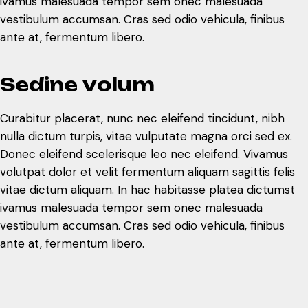
ivamus malesuada tempor sem onec malesuada
vestibulum accumsan. Cras sed odio vehicula, finibus
ante at, fermentum libero.
S
e
d
i
n
e
v
o
l
u
m
Curabitur placerat, nunc nec eleifend tincidunt, nibh
nulla dictum turpis, vitae vulputate magna orci sed ex.
Donec eleifend scelerisque leo nec eleifend. Vivamus
volutpat dolor et velit fermentum aliquam sagittis felis
vitae dictum aliquam. In hac habitasse platea dictumst
ivamus malesuada tempor sem onec malesuada
vestibulum accumsan. Cras sed odio vehicula, finibus
ante at, fermentum libero.